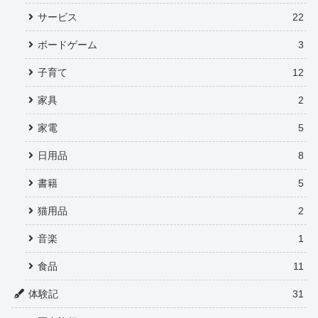
サービス
22
ボードゲーム
3
子育て
12
家具
2
家電
5
日用品
8
書籍
5
猫用品
2
音楽
1
食品
11
体験記
31