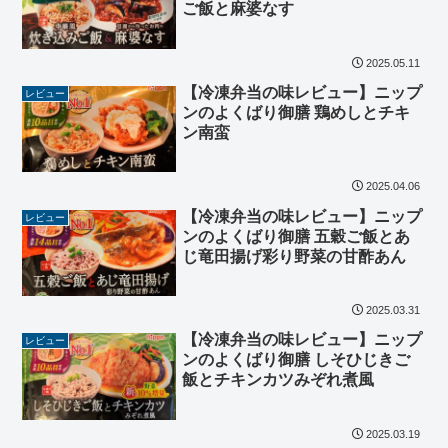
ご飯と麻婆なす
2025.05.11
【冷凍弁当の味レビュー】ニップ
レビュー
ンのよくばり御膳 鶏めしとチキ
ン南蛮
2025.04.06
【冷凍弁当の味レビュー】ニップ
レビュー
ンのよくばり御膳 五穀ご飯とあ
じ竜田揚げ彩り野菜の甘酢あん
2025.03.31
【冷凍弁当の味レビュー】ニップ
レビュー
ンのよくばり御膳 しそひじきご
飯とチキンカツみぞれ煮風
2025.03.19