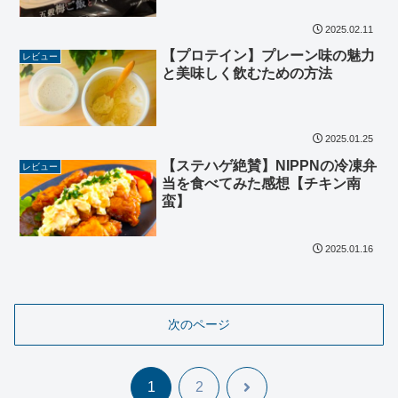
2025.02.11
【プロテイン】プレーン味の魅力
レビュー
と美味しく飲むための方法
2025.01.25
【ステハゲ絶賛】NIPPNの冷凍弁
レビュー
当を食べてみた感想【チキン南
蛮】
2025.01.16
次のページ
次
1
2