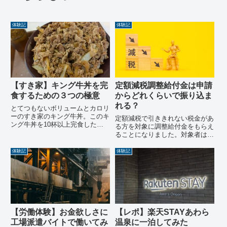
体験記
体験記
【すき家】キング牛丼を完
定額減税調整給付金は申請
食するための３つの極意
からどれくらいで振り込ま
れる？
とてつもないボリュームとカロリ
ーのすき家のキング牛丼。このキ
定額減税で引ききれない税金があ
ング牛丼を10杯以上完食したこ
る方を対象に調整給付金をもらえ
とがある私がキング牛丼を完食す
ることになりました。対象者は地
るための3つの極意を紹介しま
方自治体から通知書が届き、自分
す。
で申し込む必要があります。対象
体験記
体験記
だった私も早速申し込みをしまし
た。申請から振り込みまでに掛か
った日数を紹介します。
【労働体験】お金欲しさに
【レポ】楽天STAYあわら
工場派遣バイトで働いてみ
温泉に一泊してみた