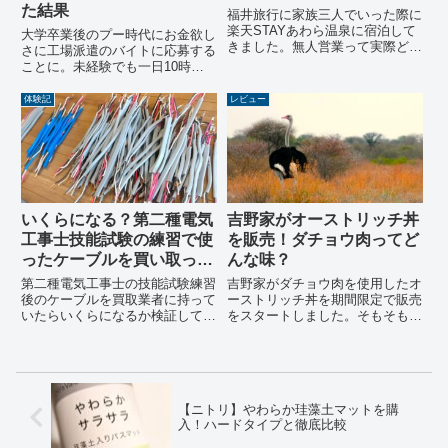
た結果
福井旅行に家族三人でいった際に
楽天STAYあわら温泉に宿泊して
大学卒業後のプー時代にお金欲し
きました。無人営業って実際どう
さに工場派遣のバイトに応募する
なのか、室内設備や部屋温泉の実
ことに。未経験でも一日10時間
際の使用レポを紹介しています。
の労働さえすれば月に約30万円
も手に入れることができる環境で
体験記
レビュー
したが、やはりそこには色々と苦
労することもありました。工場派
遣バイト体験の一例を紹介しま
す。
いくらになる？第二種電気
吉野家がオーストリッチ丼
工事士技能試験の練習で使
を販売！ダチョウ肉ってど
ったケーブルを買い取って
んな味？
もらった
第二種電気工事士の技能試験練習
吉野家がダチョウ肉を使用したオ
後のケーブルを買取業者に持って
ーストリッチ丼を期間限定で販売
いたらいくらになるか検証してみ
をスタートしました。そもそもダ
ました。
チョウって食べれるのと思って驚
きました。今回はダチョウ肉はど
んな味でどんな特徴があるのかを
まとめてみました。
【ニトリ】やわらか珪藻土マットを購
入！ハードタイプと徹底比較