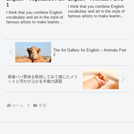
1
I think that you combine English
vocabulary and art in the style of
I think that you combine English
famous artists to make learning
vocabulary and art in the style of
English words more enjoyable
famous artists to make learning
and effective. This article
English words more enjoyable
features a unique art and
and effective. This article
introduces related English words
features a unique art and
and sentences about animals.
introduces related English words
Don't miss out on this fun and
and sentences about vegetables.
educational opportunity to
The Art Gallery for English – Animals Part
Don't miss out on this fun and
improve your English skills!
2
educational opportunity to
improve your English skills!
産後パパ育休を取得してみて感じたメリ
ットと浮かび上がる今後の課題
ホーム
学習