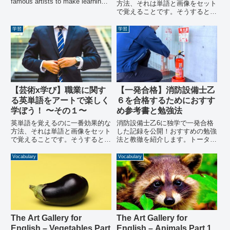
famous artists to make learning
方法、それは単語と画像をセット
English words more enjoyable
で覚えることです。そうすると単
and effective. This article
語が目に入ると頭の中でイメージ
features a unique art and
が浮かんできます。その特性を活
学習
学習
introduces related English words
かして、単語にリンクする画像イ
and sentences about ●. Don't
メージを有名画家風の絵にしちゃ
miss out on this fun and
おうという企画です。今回は職業
educational opportunity to
編第２弾。英単語を簡単に覚えら
improve your English skills!
れるようになっちゃいましょう。
【芸術x学び】職業に関す
【一発合格】消防設備士乙
る英単語をアートで楽しく
６を合格するためにおすす
学ぼう！ 〜その１〜
め参考書と勉強法
英単語を覚えるのに一番効果的な
消防設備士乙6に独学で一発合格
方法、それは単語と画像をセット
した記録を公開！おすすめの勉強
で覚えることです。そうすると単
法と教徹を紹介します。トータル
語が目に入ると頭の中でイメージ
勉強時間や試験本番の様子など、
が浮かんできます。その特性を活
最速合格を目指すあなたの不安を
Vocabulary
Vocabulary
かして、単語にリンクする画像イ
解消します！
メージを有名画家風の絵にしちゃ
おうという企画です。今回は職業
編第一弾。英単語を簡単に覚えら
れるようになっちゃいましょう。
The Art Gallery for
The Art Gallery for
English – Vegetables Part
English – Animals Part 1