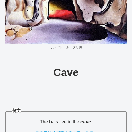
サルバドール・ダリ風
Cave
例文
The bats live in the
cave
.