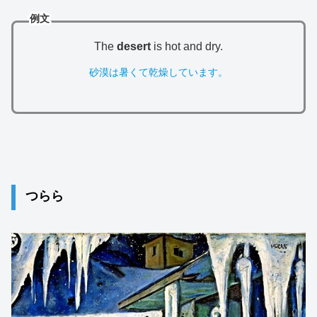
例文
The
desert
is hot and dry.
砂漠は暑くて乾燥しています。
つらら