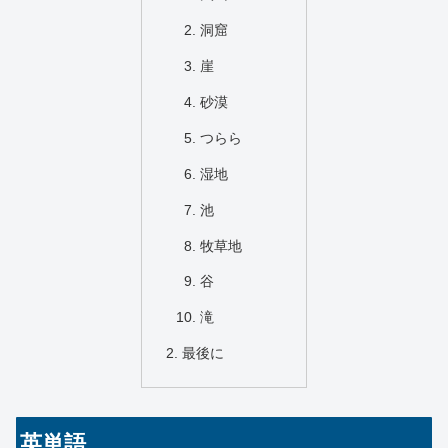
洞窟
崖
砂漠
つらら
湿地
池
牧草地
谷
滝
最後に
英単語