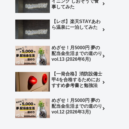
イニング しおそうで食
事してみた
【レポ】楽天STAYあわ
ら温泉に一泊してみた
めざせ！月5000円 夢の
配当金生活までの道のり
vol.13 (2026年6月)
【一発合格】消防設備士
甲4を合格するためにお
すすめ参考書と勉強法
めざせ！月5000円 夢の
配当金生活までの道のり
vol.12 (2026年3月)