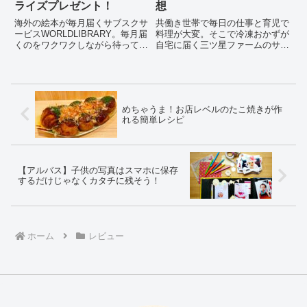
ライズプレゼント！
想
海外の絵本が毎月届くサブスクサ
共働き世帯で毎日の仕事と育児で
ービスWORLDLIBRARY。毎月届
料理が大変。そこで冷凍おかずが
くのをワクワクしながら待ってい
自宅に届く三ツ星ファームのサー
ますが、子供の誕生月には思いが
ビスを利用してみました。利用し
けないサプライズプレゼントも合
てみて実際どうだったのかの感想
わせて届きました。
を紹介します。
めちゃうま！お店レベルのたこ焼きが作
れる簡単レシピ
【アルバス】子供の写真はスマホに保存
するだけじゃなくカタチに残そう！
ホーム
レビュー