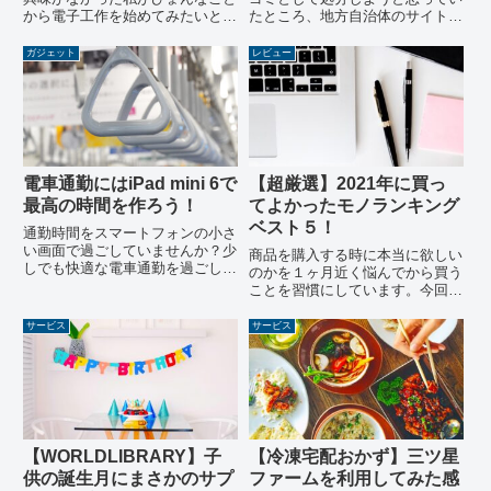
から電子工作を始めてみたいと思
たところ、地方自治体のサイトか
い立ち、とりあえずスターターキ
らリユース業者の一括査定に出し
ットを購入することにしました。
てみよう！という謳い文句に誘わ
ガジェット
レビュー
購入したスターターキットのファ
れて登録してみました。粗大ゴミ
ーストインプレッションについて
として出すならお金はかかります
語っています。
が、もし買取してくれるなら不要
なベッドがお金に変えることがで
きちゃいます。果たして、ベッド
の行方はいかになったのか？
電車通勤にはiPad mini 6で
【超厳選】2021年に買っ
最高の時間を作ろう！
てよかったモノランキング
ベスト５！
通勤時間をスマートフォンの小さ
い画面で過ごしていませんか？少
商品を購入する時に本当に欲しい
しでも快適な電車通勤を過ごした
のかを１ヶ月近く悩んでから買う
いと思い、iPad mini 6を導入して
ことを習慣にしています。今回は
みました。
そんな悩みに悩んで2021年に購
入した商品の中でもとっておきの
サービス
サービス
５つを紹介します。
【WORLDLIBRARY】子
【冷凍宅配おかず】三ツ星
供の誕生月にまさかのサプ
ファームを利用してみた感